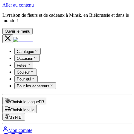
Aller au contenu
Livraison de fleurs et de cadeaux à Minsk, en Biélorussie et dans le
monde !
Ouvrir le menu
Catalogue
Occasion
Fêtes
Couleur
Pour qui
Pour les acheteurs
Choisir la langue
FR
Choisir la ville
BYN
Br
Mon compte