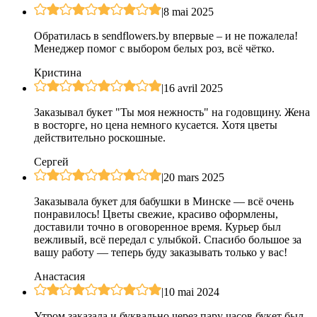
|
8 mai 2025
Обратилась в sendflowers.by впервые – и не пожалела!
Менеджер помог с выбором белых роз, всё чётко.
Кристина
|
16 avril 2025
Заказывал букет "Ты моя нежность" на годовщину. Жена
в восторге, но цена немного кусается. Хотя цветы
действительно роскошные.
Сергей
|
20 mars 2025
Заказывала букет для бабушки в Минске — всё очень
понравилось! Цветы свежие, красиво оформлены,
доставили точно в оговоренное время. Курьер был
вежливый, всё передал с улыбкой. Спасибо большое за
вашу работу — теперь буду заказывать только у вас!
Анастасия
|
10 mai 2024
Утром заказала и буквально через пару часов букет был