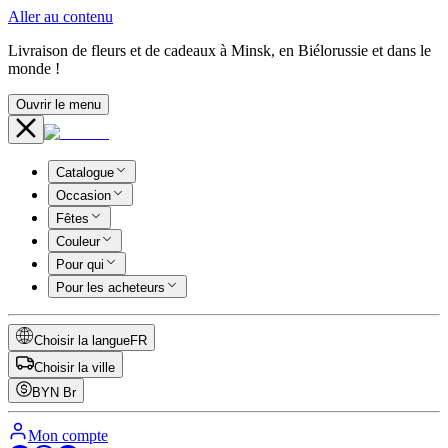
Aller au contenu
Livraison de fleurs et de cadeaux à Minsk, en Biélorussie et dans le
monde !
Ouvrir le menu
Catalogue
Occasion
Fêtes
Couleur
Pour qui
Pour les acheteurs
Choisir la langue
FR
Choisir la ville
BYN
Br
Mon compte