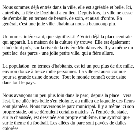
Nous sommes déjà entrés dans la ville, elle est agréable et belle. Ici,
autrefois, la fête de Dozhinki a eu lieu. Depuis lors, la ville ne cesse
de s'embellir, en termes de beauté, de soin, et aussi d'ordre. En
général, c'est une jolie ville, Jhabinka nous a beaucoup plu.
Un nom si intéressant, que signifie-t-il ? Voici déjà la place centrale
qui apparaît. La maison de la culture s'y trouve. Elle est également
située tout près, sur la rive de la rivière Moukhovets. Il y a même un
petit lac, des parcs - une jolie petite ville, qui a fière allure.
La population, en termes d'habitants, est ici un peu plus de dix mille,
environ douze à treize mille personnes. La ville est aussi connue
pour sa grande usine de sucre. Tout le monde connaît cette usine
dans tout le pays.
Nous avançons un peu plus loin dans le parc, depuis la place - vers
l'est. Une allée très belle s'en éloigne, au milieu de laquelle des fleurs
sont plantées. Nous traversons le parc municipal. Il y a même ici son
propre stade, où se déroulent certains matchs. À l'entrée du stade,
sur la chaussée, est dessinée son propre emblème, une symbolique
sur le thème du football. Les allées du parc sont pavées de dalles
colorées.