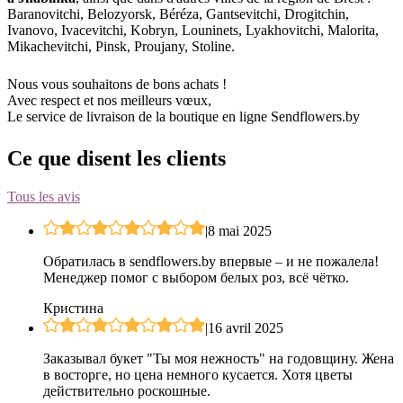
Baranovitchi, Belozyorsk, Béréza, Gantsevitchi, Drogitchin,
Ivanovo, Ivacevitchi, Kobryn, Louninets, Lyakhovitchi, Malorita,
Mikachevitchi, Pinsk, Proujany, Stoline.
Nous vous souhaitons de bons achats !
Avec respect et nos meilleurs vœux,
Le service de livraison de la boutique en ligne Sendflowers.by
Ce que disent les clients
Tous les avis
|
8 mai 2025
Обратилась в sendflowers.by впервые – и не пожалела!
Менеджер помог с выбором белых роз, всё чётко.
Кристина
|
16 avril 2025
Заказывал букет "Ты моя нежность" на годовщину. Жена
в восторге, но цена немного кусается. Хотя цветы
действительно роскошные.