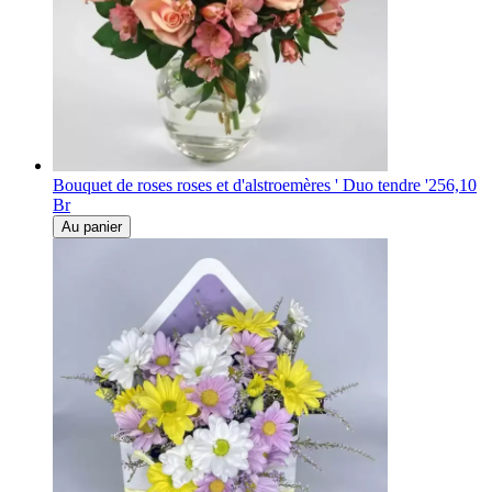
Bouquet de roses roses et d'alstroemères ' Duo tendre '
256,10
Br
Au panier