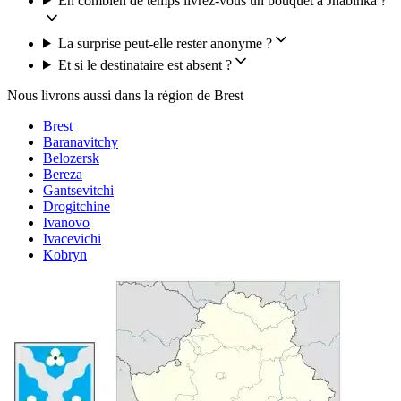
En combien de temps livrez-vous un bouquet à Jhabinka ?
La surprise peut-elle rester anonyme ?
Et si le destinataire est absent ?
Nous livrons aussi dans la région de Brest
Brest
Baranavitchy
Belozersk
Bereza
Gantsevitchi
Drogitchine
Ivanovo
Ivacevichi
Kobryn