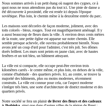
Nous sommes arrivés à un petit étang où nagent des cygnes, ce à
quoi nous ne nous attendions pas du tout ici. Une piste de danse a
été découverte à proximité, elle est restée ici depuis l'époque
soviétique. Plus loin, le chemin mène à la deuxième entrée du parc.
Les maisons sont décorées de façon moderne, joliment, avec des
toits colorés - bleus, rouges. Tout est magnifiquement aménagé. Il y
a aussi beaucoup de fleurs dans la ville. À environ deux cents mètres
de la route, une petite église est apparue sur notre chemin. Elle
semble presque achevée, elle ouvrira probablement bientôt. Nous
avons jeté un coup d'œil pour l'admirer, c'est très joli. Ses dômes
dorés brillent. Les murs sont peints en jaune clair, avec de hautes
fenêtres et un toit bleu, un bâtiment attrayant.
La ville est si compacte, elle occupe peut-être environ trois
kilomètres carrés - le centre même, et plus loin, en dehors de la ville,
comme d'habitude - des quartiers privés. Ici, au centre, se trouve la
majorité des bâtiments, plus ou moins modernes, récemment
construits. La ville est connue pour cela, car l'aspect moderne
s'intègre très bien, une sorte d'architecture de district moderne et des
quartiers privés.
Notre société se fera un plaisir
de livrer des fleurs et des cadeaux
à Jhabinka
, ainsi que dans d'autres villes de la région de Brest :