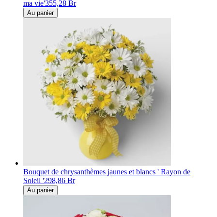
ma vie'
355,28 Br
Au panier
Bouquet de chrysanthèmes jaunes et blancs ' Rayon de
Soleil '
298,86 Br
Au panier