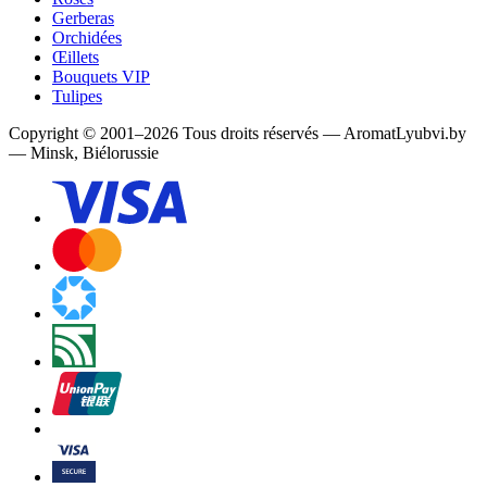
Gerberas
Orchidées
Œillets
Bouquets VIP
Tulipes
Copyright
©
2001
–
2026
Tous droits réservés
—
AromatLyubvi.by
— Minsk, Biélorussie