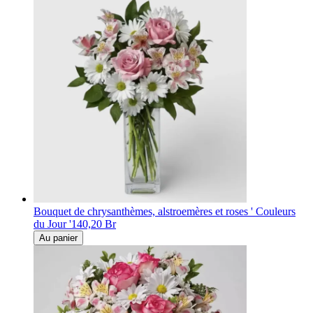
Bouquet de chrysanthèmes, alstroemères et roses ' Couleurs
du Jour '
140,20 Br
Au panier