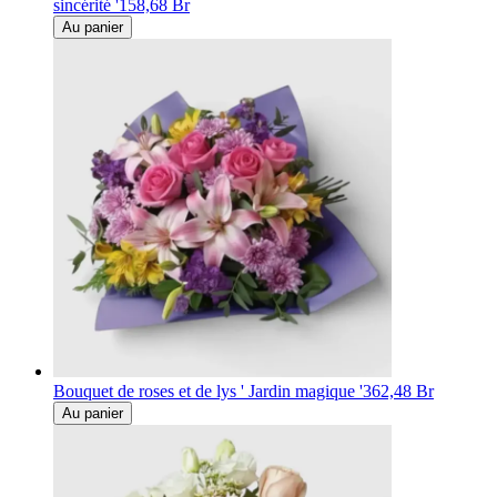
sincérité '
158,68 Br
Au panier
Bouquet de roses et de lys ' Jardin magique '
362,48 Br
Au panier