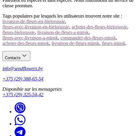
Paiement en espèces et sans espèces. Nous fournissons un service de
classe premium.
Tags populaires par lesquels les utilisateurs trouvent notre site :
livraison-de-fleurs-en-bielorussie
,
fleurs-avec-livraison-en-bielorussie
,
acheter-des-fleurs-bielorussie
,
fleurs-bielorussie
,
livraison-de-fleurs-a-minsk
,
fleurs-avec-livraison-a-minsk
,
commander-des-fleurs-minsk
,
acheter-des-fleurs-minsk
,
livraison-de-fleurs-minsk
,
fleurs-minsk
.
Contacts
info@sendflowers.by
+375 (29) 388-65-54
Disponible sur les messageries
+375 (29) 325-54-42