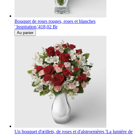
Bouquet de roses rouges, roses et blanches
' Inspiration '
418,02 Br
Au panier
Un bouquet d'œillets, de roses et d'alstroemères 'La lumière de