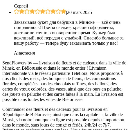
Сергей
|
20 mars 2025
Заказывала букет для бабушки в Минске — всё очень
понравилось! Цветы свежие, красиво оформлены,
доставили точно в оговоренное время. Курьер был
вежливый, всё передал с улыбкой. Спасибо большое за
вашу работу — теперь буду заказывать только у вас!
Анастасия
SendFlowers.by — livraison de fleurs et de cadeaux dans la ville de
Minsk, en Biélorussie et dans le monde entier ! Livraison
internationale via le réseau partenaire Teleflora. Nous proposons à
nos clients des roses, des bouquets de fleurs, des compositions
florales, complétées par des chocolats raffinés, des ballons, des
cartes de vœux colorées, des vases, ainsi que des ours en peluche,
des jouets en peluche et des cartes faites à la main. La livraison est
possible dans toutes les villes de Biélorussie.
Commander des fleurs et des cadeaux pour la livraison en
République de Biélorussie, ainsi que dans la capitale — la ville de
Minsk, via notre boutique en ligne est possible depuis n'importe où
dans le monde, sans jours de congé et fériés, 24h/24 et 7j/7.