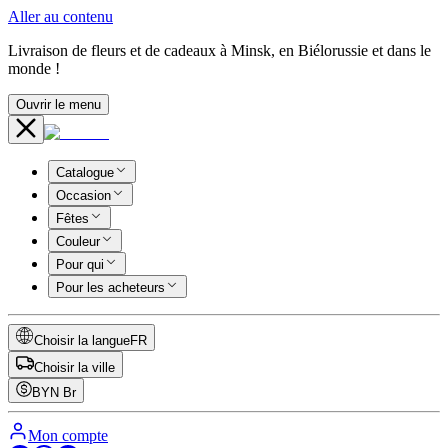
Aller au contenu
Livraison de fleurs et de cadeaux à Minsk, en Biélorussie et dans le
monde !
Ouvrir le menu
Catalogue
Occasion
Fêtes
Couleur
Pour qui
Pour les acheteurs
Choisir la langue
FR
Choisir la ville
BYN
Br
Mon compte