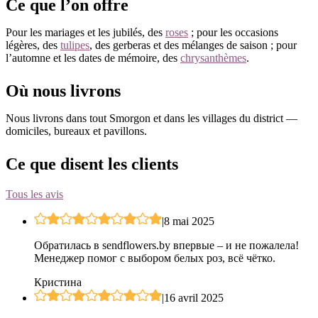
Ce que l’on offre
Pour les mariages et les jubilés, des
roses
; pour les occasions
légères, des
tulipes
, des gerberas et des mélanges de saison ; pour
l’automne et les dates de mémoire, des
chrysanthèmes
.
Où nous livrons
Nous livrons dans tout Smorgon et dans les villages du district —
domiciles, bureaux et pavillons.
Ce que disent les clients
Tous les avis
|
8 mai 2025
Обратилась в sendflowers.by впервые – и не пожалела!
Менеджер помог с выбором белых роз, всё чётко.
Кристина
|
16 avril 2025