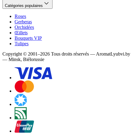
Catégories populaires
Roses
Gerberas
Orchidées
Œillets
Bouquets VIP
Tulipes
Copyright
©
2001
–
2026
Tous droits réservés
—
AromatLyubvi.by
— Minsk, Biélorussie