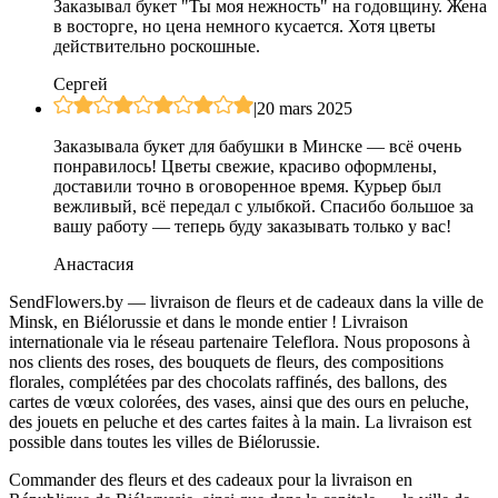
Заказывал букет "Ты моя нежность" на годовщину. Жена
в восторге, но цена немного кусается. Хотя цветы
действительно роскошные.
Сергей
|
20 mars 2025
Заказывала букет для бабушки в Минске — всё очень
понравилось! Цветы свежие, красиво оформлены,
доставили точно в оговоренное время. Курьер был
вежливый, всё передал с улыбкой. Спасибо большое за
вашу работу — теперь буду заказывать только у вас!
Анастасия
SendFlowers.by — livraison de fleurs et de cadeaux dans la ville de
Minsk, en Biélorussie et dans le monde entier ! Livraison
internationale via le réseau partenaire Teleflora. Nous proposons à
nos clients des roses, des bouquets de fleurs, des compositions
florales, complétées par des chocolats raffinés, des ballons, des
cartes de vœux colorées, des vases, ainsi que des ours en peluche,
des jouets en peluche et des cartes faites à la main. La livraison est
possible dans toutes les villes de Biélorussie.
Commander des fleurs et des cadeaux pour la livraison en