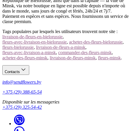
République de Biélorussie, ainsi que dans la capitale — la ville de
Minsk, via notre boutique en ligne est possible depuis n'importe où
dans le monde, sans jours de congé et fériés, 24h/24 et 7j/7.
Paiement en espèces et sans espèces. Nous fournissons un service de
classe premium.
Tags populaires par lesquels les utilisateurs trouvent notre site :
livraison-de-fleurs-en-bielorussie
,
fleurs-avec-livraison-en-bielorussie
,
acheter-des-fleurs-bielorussie
,
fleurs-bielorussie
,
livraison-de-fleurs-a-minsk
,
fleurs-avec-livraison-a-minsk
,
commander-des-fleurs-minsk
,
acheter-des-fleurs-minsk
,
livraison-de-fleurs-minsk
,
fleurs-minsk
.
Contacts
info@sendflowers.by
+375 (29) 388-65-54
Disponible sur les messageries
+375 (29) 325-54-42