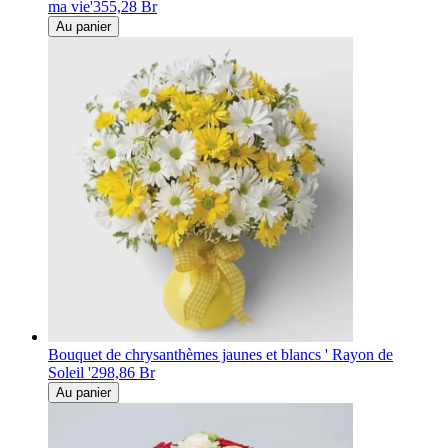
ma vie'
355,28 Br
Au panier
Bouquet de chrysanthèmes jaunes et blancs ' Rayon de
Soleil '
298,86 Br
Au panier