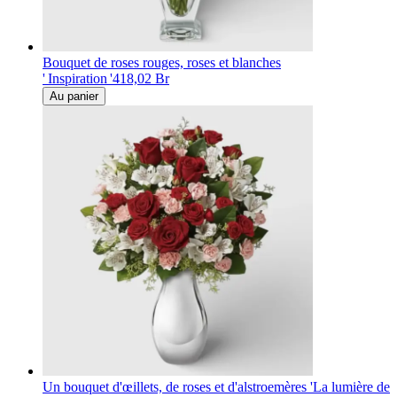
Bouquet de roses rouges, roses et blanches
' Inspiration '
418,02 Br
Au panier
Un bouquet d'œillets, de roses et d'alstroemères 'La lumière de