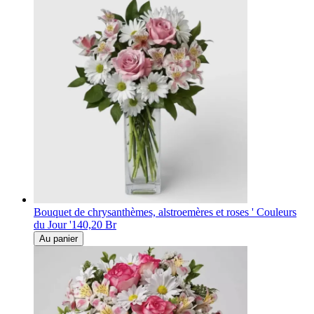
Bouquet de chrysanthèmes, alstroemères et roses ' Couleurs
du Jour '
140,20 Br
Au panier