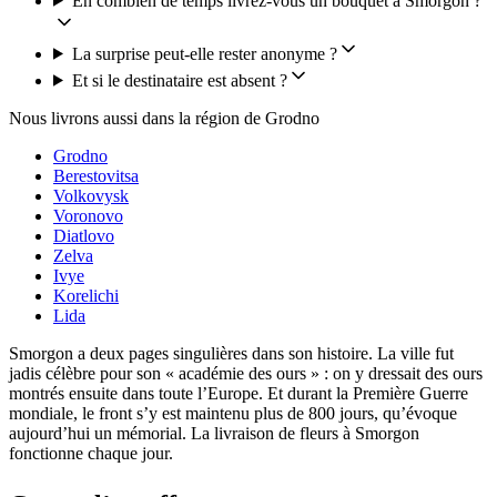
En combien de temps livrez-vous un bouquet à Smorgon ?
La surprise peut-elle rester anonyme ?
Et si le destinataire est absent ?
Nous livrons aussi dans la région de Grodno
Grodno
Berestovitsa
Volkovysk
Voronovo
Diatlovo
Zelva
Ivye
Korelichi
Lida
Smorgon a deux pages singulières dans son histoire. La ville fut
jadis célèbre pour son « académie des ours » : on y dressait des ours
montrés ensuite dans toute l’Europe. Et durant la Première Guerre
mondiale, le front s’y est maintenu plus de 800 jours, qu’évoque
aujourd’hui un mémorial. La livraison de fleurs à Smorgon
fonctionne chaque jour.