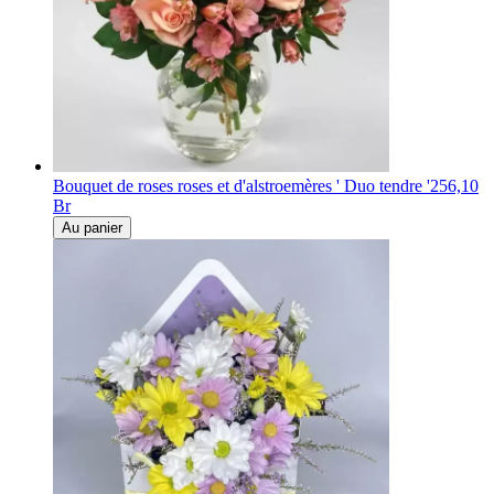
Bouquet de roses roses et d'alstroemères ' Duo tendre '
256,10
Br
Au panier