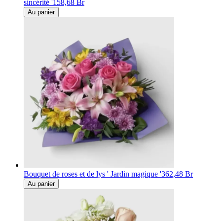
sincérité '
158,68 Br
Au panier
Bouquet de roses et de lys ' Jardin magique '
362,48 Br
Au panier