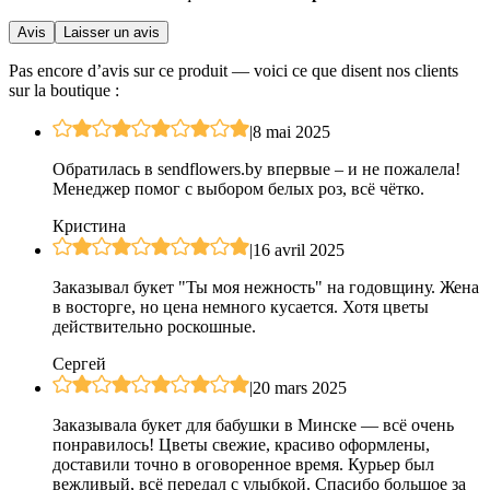
Avis
Laisser un avis
Pas encore d’avis sur ce produit — voici ce que disent nos clients
sur la boutique :
|
8 mai 2025
Обратилась в sendflowers.by впервые – и не пожалела!
Менеджер помог с выбором белых роз, всё чётко.
Кристина
|
16 avril 2025
Заказывал букет "Ты моя нежность" на годовщину. Жена
в восторге, но цена немного кусается. Хотя цветы
действительно роскошные.
Сергей
|
20 mars 2025
Заказывала букет для бабушки в Минске — всё очень
понравилось! Цветы свежие, красиво оформлены,
доставили точно в оговоренное время. Курьер был
вежливый, всё передал с улыбкой. Спасибо большое за