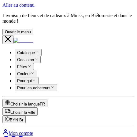
Aller au contenu
Livraison de fleurs et de cadeaux à Minsk, en Biélorussie et dans le
monde !
Ouvrir le menu
Catalogue
Occasion
Fêtes
Couleur
Pour qui
Pour les acheteurs
Choisir la langue
FR
Choisir la ville
BYN
Br
Mon compte