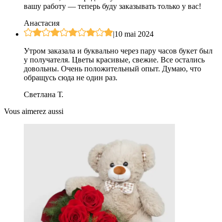
вашу работу — теперь буду заказывать только у вас!
Анастасия
|
10 mai 2024
Утром заказала и буквально через пару часов букет был
у получателя. Цветы красивые, свежие. Все остались
довольны. Очень положительный опыт. Думаю, что
обращусь сюда не один раз.
Светлана Т.
Vous aimerez aussi