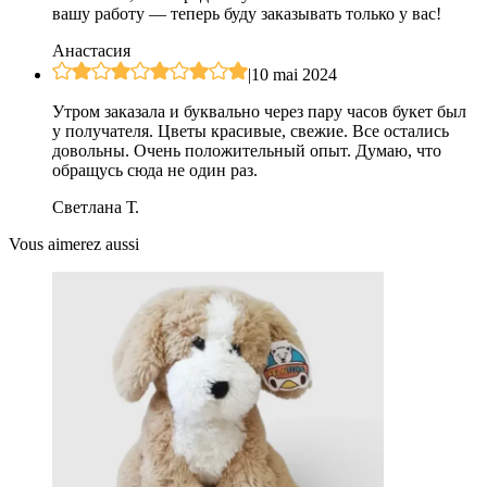
вашу работу — теперь буду заказывать только у вас!
Анастасия
|
10 mai 2024
Утром заказала и буквально через пару часов букет был
у получателя. Цветы красивые, свежие. Все остались
довольны. Очень положительный опыт. Думаю, что
обращусь сюда не один раз.
Светлана Т.
Vous aimerez aussi