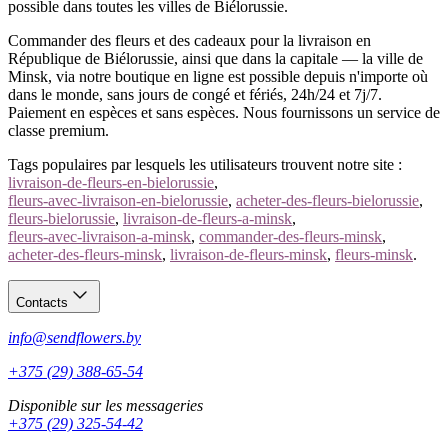
possible dans toutes les villes de Biélorussie.
Commander des fleurs et des cadeaux pour la livraison en
République de Biélorussie, ainsi que dans la capitale — la ville de
Minsk, via notre boutique en ligne est possible depuis n'importe où
dans le monde, sans jours de congé et fériés, 24h/24 et 7j/7.
Paiement en espèces et sans espèces. Nous fournissons un service de
classe premium.
Tags populaires par lesquels les utilisateurs trouvent notre site :
livraison-de-fleurs-en-bielorussie
,
fleurs-avec-livraison-en-bielorussie
,
acheter-des-fleurs-bielorussie
,
fleurs-bielorussie
,
livraison-de-fleurs-a-minsk
,
fleurs-avec-livraison-a-minsk
,
commander-des-fleurs-minsk
,
acheter-des-fleurs-minsk
,
livraison-de-fleurs-minsk
,
fleurs-minsk
.
Contacts
info@sendflowers.by
+375 (29) 388-65-54
Disponible sur les messageries
+375 (29) 325-54-42