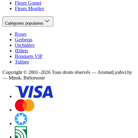
Fleurs Gomel
Fleurs Mogilev
Catégories populaires
Roses
Gerberas
Orchidées
Œillets
Bouquets VIP
Tulipes
Copyright
©
2001
–
2026
Tous droits réservés
—
AromatLyubvi.by
— Minsk, Biélorussie