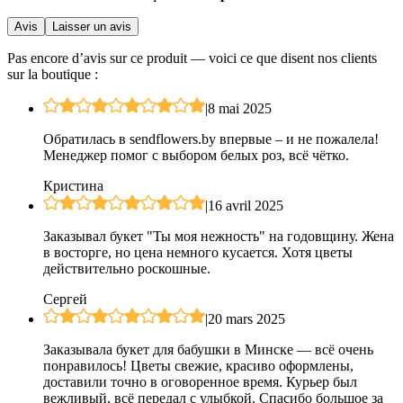
Avis
Laisser un avis
Pas encore d’avis sur ce produit — voici ce que disent nos clients
sur la boutique :
|
8 mai 2025
Обратилась в sendflowers.by впервые – и не пожалела!
Менеджер помог с выбором белых роз, всё чётко.
Кристина
|
16 avril 2025
Заказывал букет "Ты моя нежность" на годовщину. Жена
в восторге, но цена немного кусается. Хотя цветы
действительно роскошные.
Сергей
|
20 mars 2025
Заказывала букет для бабушки в Минске — всё очень
понравилось! Цветы свежие, красиво оформлены,
доставили точно в оговоренное время. Курьер был
вежливый, всё передал с улыбкой. Спасибо большое за