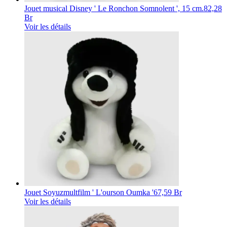
Jouet musical Disney ' Le Ronchon Somnolent ', 15 cm.
82,28
Br
Voir les détails
Jouet Soyuzmultfilm ' L'ourson Oumka '
67,59 Br
Voir les détails