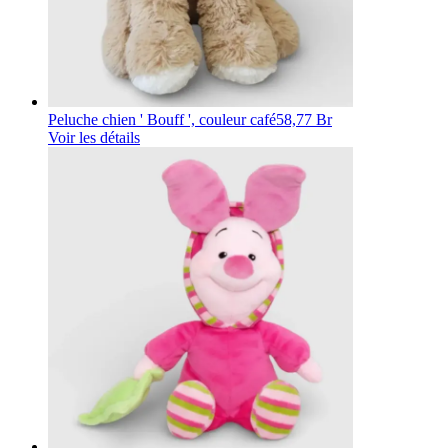
Peluche chien ' Bouff ', couleur café
58,77 Br
Voir les détails