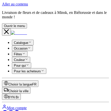
Aller au contenu
Livraison de fleurs et de cadeaux à Minsk, en Biélorussie et dans le
monde !
Ouvrir le menu
Catalogue
Occasion
Fêtes
Couleur
Pour qui
Pour les acheteurs
Choisir la langue
FR
Choisir la ville
BYN
Br
Mon compte