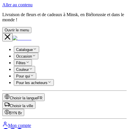
Aller au contenu
Livraison de fleurs et de cadeaux à Minsk, en Biélorussie et dans le
monde !
Ouvrir le menu
Catalogue
Occasion
Fêtes
Couleur
Pour qui
Pour les acheteurs
Choisir la langue
FR
Choisir la ville
BYN
Br
Mon compte