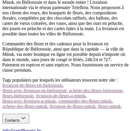
Minsk, en Biélorussie et dans le monde entier ! Livraison
internationale via le réseau partenaire Teleflora. Nous proposons à
nos clients des roses, des bouquets de fleurs, des compositions
florales, complétées par des chocolats raffinés, des ballons, des
cartes de vœux colorées, des vases, ainsi que des ours en peluche,
des jouets en peluche et des cartes faites à la main. La livraison est
possible dans toutes les villes de Biélorussie.
Commander des fleurs et des cadeaux pour la livraison en
République de Biélorussie, ainsi que dans la capitale — la ville de
Minsk, via notre boutique en ligne est possible depuis n'importe où
dans le monde, sans jours de congé et fériés, 24h/24 et 7j/7.
Paiement en espèces et sans espèces. Nous fournissons un service de
classe premium.
Tags populaires par lesquels les utilisateurs trouvent notre site :
livraison-de-fleurs-en-bielorussie
,
fleurs-avec-livraison-en-bielorussie
,
acheter-des-fleurs-bielorussie
,
fleurs-bielorussie
,
livraison-de-fleurs-a-minsk
,
fleurs-avec-livraison-a-minsk
,
commander-des-fleurs-minsk
,
acheter-des-fleurs-minsk
,
livraison-de-fleurs-minsk
,
fleurs-minsk
.
Contacts
info@sendflowers.by