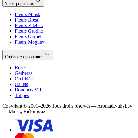
Villes populaires
Fleurs Minsk
Fleurs Brest
Fleurs Vitebsk
Fleurs Grodno
Fleurs Gomel
Fleurs Mogilev
Catégories populaires
Roses
Gerberas
Orchidées
Œillets
Bouquets VIP
Tulipes
Copyright
©
2001
–
2026
Tous droits réservés
—
AromatLyubvi.by
— Minsk, Biélorussie