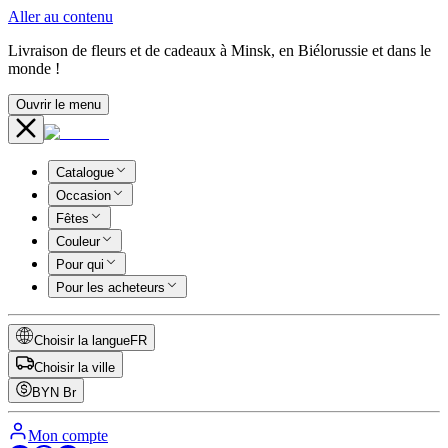
Aller au contenu
Livraison de fleurs et de cadeaux à Minsk, en Biélorussie et dans le
monde !
Ouvrir le menu
Catalogue
Occasion
Fêtes
Couleur
Pour qui
Pour les acheteurs
Choisir la langue
FR
Choisir la ville
BYN
Br
Mon compte