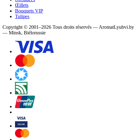
Œillets
Bouquets VIP
Tulipes
Copyright
©
2001
–
2026
Tous droits réservés
—
AromatLyubvi.by
— Minsk, Biélorussie