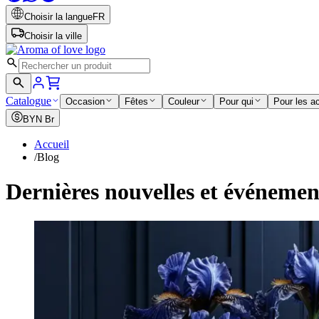
Choisir la langue
FR
Choisir la ville
Catalogue
Occasion
Fêtes
Couleur
Pour qui
Pour les a
BYN
Br
Accueil
/
Blog
Dernières nouvelles et événeme