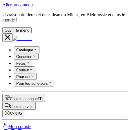
Aller au contenu
Livraison de fleurs et de cadeaux à Minsk, en Biélorussie et dans le
monde !
Ouvrir le menu
Catalogue
Occasion
Fêtes
Couleur
Pour qui
Pour les acheteurs
Choisir la langue
FR
Choisir la ville
BYN
Br
Mon compte