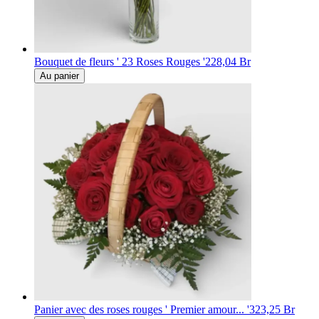
Bouquet de fleurs ' 23 Roses Rouges '
228,04 Br
Au panier
Panier avec des roses rouges ' Premier amour... '
323,25 Br