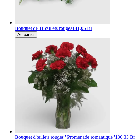
Bouquet de 11 œillets rouges
141,05 Br
Au panier
Bouquet d'œillets rouges ' Promenade romantique '
130,33 Br