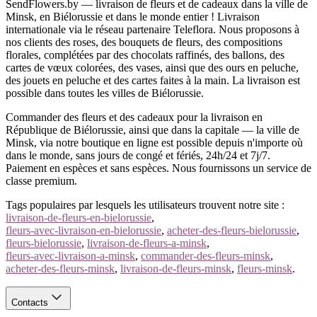
SendFlowers.by — livraison de fleurs et de cadeaux dans la ville de
Minsk, en Biélorussie et dans le monde entier ! Livraison
internationale via le réseau partenaire Teleflora. Nous proposons à
nos clients des roses, des bouquets de fleurs, des compositions
florales, complétées par des chocolats raffinés, des ballons, des
cartes de vœux colorées, des vases, ainsi que des ours en peluche,
des jouets en peluche et des cartes faites à la main. La livraison est
possible dans toutes les villes de Biélorussie.
Commander des fleurs et des cadeaux pour la livraison en
République de Biélorussie, ainsi que dans la capitale — la ville de
Minsk, via notre boutique en ligne est possible depuis n'importe où
dans le monde, sans jours de congé et fériés, 24h/24 et 7j/7.
Paiement en espèces et sans espèces. Nous fournissons un service de
classe premium.
Tags populaires par lesquels les utilisateurs trouvent notre site :
livraison-de-fleurs-en-bielorussie
,
fleurs-avec-livraison-en-bielorussie
,
acheter-des-fleurs-bielorussie
,
fleurs-bielorussie
,
livraison-de-fleurs-a-minsk
,
fleurs-avec-livraison-a-minsk
,
commander-des-fleurs-minsk
,
acheter-des-fleurs-minsk
,
livraison-de-fleurs-minsk
,
fleurs-minsk
.
Contacts