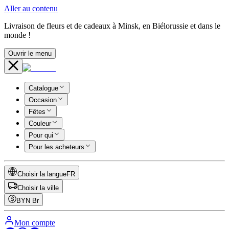
Aller au contenu
Livraison de fleurs et de cadeaux à Minsk, en Biélorussie et dans le
monde !
Ouvrir le menu
Catalogue
Occasion
Fêtes
Couleur
Pour qui
Pour les acheteurs
Choisir la langue
FR
Choisir la ville
BYN
Br
Mon compte