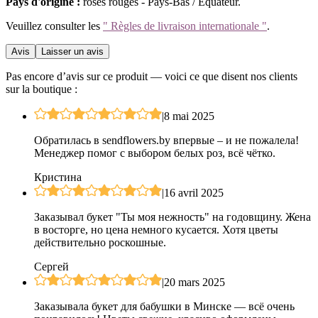
Pays d'origine :
roses rouges - Pays-Bas / Équateur.
Veuillez consulter les
" Règles de livraison internationale "
.
Avis
Laisser un avis
Pas encore d’avis sur ce produit — voici ce que disent nos clients
sur la boutique :
|
8 mai 2025
Обратилась в sendflowers.by впервые – и не пожалела!
Менеджер помог с выбором белых роз, всё чётко.
Кристина
|
16 avril 2025
Заказывал букет "Ты моя нежность" на годовщину. Жена
в восторге, но цена немного кусается. Хотя цветы
действительно роскошные.
Сергей
|
20 mars 2025
Заказывала букет для бабушки в Минске — всё очень