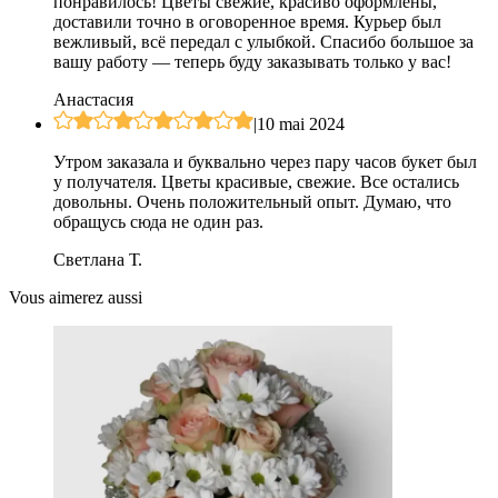
понравилось! Цветы свежие, красиво оформлены,
доставили точно в оговоренное время. Курьер был
вежливый, всё передал с улыбкой. Спасибо большое за
вашу работу — теперь буду заказывать только у вас!
Анастасия
|
10 mai 2024
Утром заказала и буквально через пару часов букет был
у получателя. Цветы красивые, свежие. Все остались
довольны. Очень положительный опыт. Думаю, что
обращусь сюда не один раз.
Светлана Т.
Vous aimerez aussi