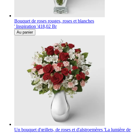
Bouquet de roses rouges, roses et blanches
' Inspiration '
418,02 Br
Au panier
Un bouquet d'œillets, de roses et d'alstroemères 'La lumière de