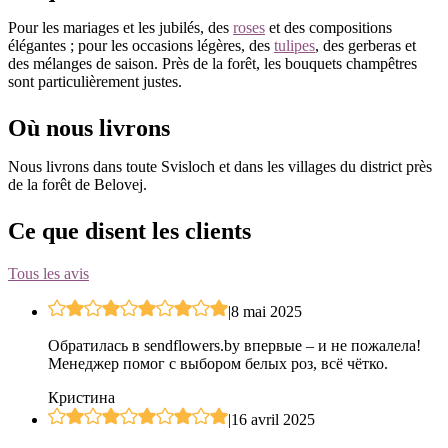
Pour les mariages et les jubilés, des
roses
et des compositions
élégantes ; pour les occasions légères, des
tulipes
, des gerberas et
des mélanges de saison. Près de la forêt, les bouquets champêtres
sont particulièrement justes.
Où nous livrons
Nous livrons dans toute Svisloch et dans les villages du district près
de la forêt de Belovej.
Ce que disent les clients
Tous les avis
|
8 mai 2025
Обратилась в sendflowers.by впервые – и не пожалела!
Менеджер помог с выбором белых роз, всё чётко.
Кристина
|
16 avril 2025