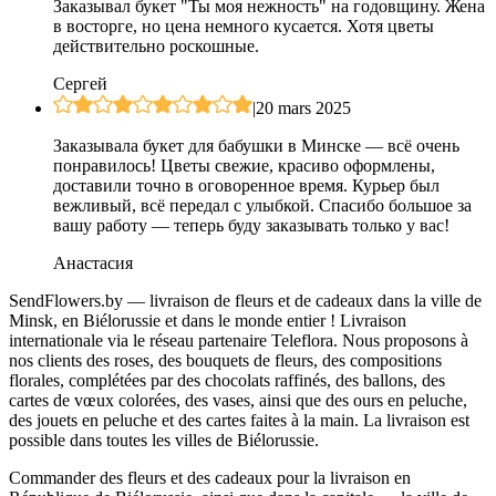
Заказывал букет "Ты моя нежность" на годовщину. Жена
в восторге, но цена немного кусается. Хотя цветы
действительно роскошные.
Сергей
|
20 mars 2025
Заказывала букет для бабушки в Минске — всё очень
понравилось! Цветы свежие, красиво оформлены,
доставили точно в оговоренное время. Курьер был
вежливый, всё передал с улыбкой. Спасибо большое за
вашу работу — теперь буду заказывать только у вас!
Анастасия
SendFlowers.by — livraison de fleurs et de cadeaux dans la ville de
Minsk, en Biélorussie et dans le monde entier ! Livraison
internationale via le réseau partenaire Teleflora. Nous proposons à
nos clients des roses, des bouquets de fleurs, des compositions
florales, complétées par des chocolats raffinés, des ballons, des
cartes de vœux colorées, des vases, ainsi que des ours en peluche,
des jouets en peluche et des cartes faites à la main. La livraison est
possible dans toutes les villes de Biélorussie.
Commander des fleurs et des cadeaux pour la livraison en