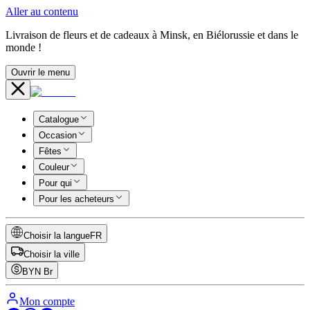
Aller au contenu
Livraison de fleurs et de cadeaux à Minsk, en Biélorussie et dans le
monde !
Ouvrir le menu
Catalogue
Occasion
Fêtes
Couleur
Pour qui
Pour les acheteurs
Choisir la langue
FR
Choisir la ville
BYN
Br
Mon compte