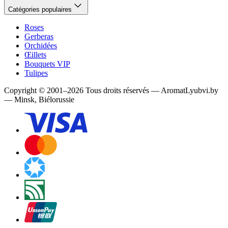
Catégories populaires
Roses
Gerberas
Orchidées
Œillets
Bouquets VIP
Tulipes
Copyright
©
2001
–
2026
Tous droits réservés
—
AromatLyubvi.by
— Minsk, Biélorussie