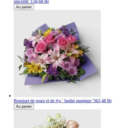
sincérité '
158,68 Br
Au panier
Bouquet de roses et de lys ' Jardin magique '
362,48 Br
Au panier