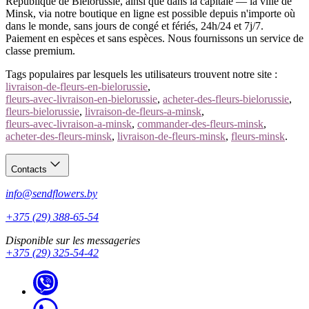
République de Biélorussie, ainsi que dans la capitale — la ville de
Minsk, via notre boutique en ligne est possible depuis n'importe où
dans le monde, sans jours de congé et fériés, 24h/24 et 7j/7.
Paiement en espèces et sans espèces. Nous fournissons un service de
classe premium.
Tags populaires par lesquels les utilisateurs trouvent notre site :
livraison-de-fleurs-en-bielorussie
,
fleurs-avec-livraison-en-bielorussie
,
acheter-des-fleurs-bielorussie
,
fleurs-bielorussie
,
livraison-de-fleurs-a-minsk
,
fleurs-avec-livraison-a-minsk
,
commander-des-fleurs-minsk
,
acheter-des-fleurs-minsk
,
livraison-de-fleurs-minsk
,
fleurs-minsk
.
Contacts
info@sendflowers.by
+375 (29) 388-65-54
Disponible sur les messageries
+375 (29) 325-54-42