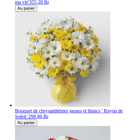
ma vie'
355,28 Br
Au panier
Bouquet de chrysanthèmes jaunes et blancs ' Rayon de
Soleil '
298,86 Br
Au panier