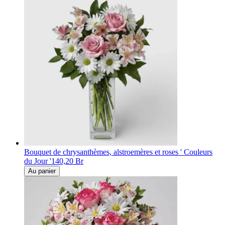
Bouquet de chrysanthèmes, alstroemères et roses ' Couleurs
du Jour '
140,20 Br
Au panier