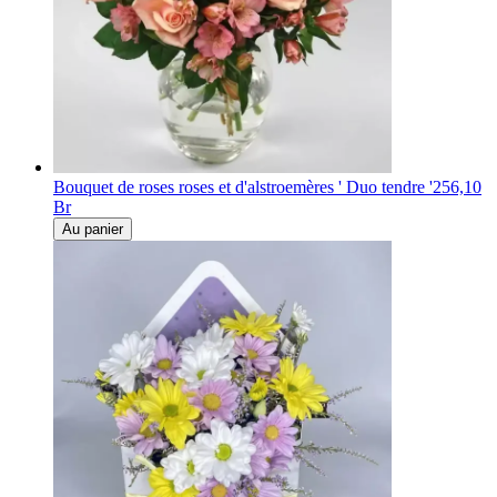
Bouquet de roses roses et d'alstroemères ' Duo tendre '
256,10
Br
Au panier