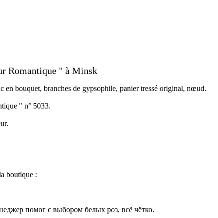
ur Romantique " à Minsk
c en bouquet, branches de gypsophile, panier tressé original, nœud.
tique " n° 5033.
ur.
la boutique :
неджер помог с выбором белых роз, всё чётко.