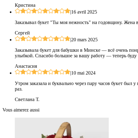
Кристина
|
16 avril 2025
Заказывал букет "Ты моя нежность" на годовщину. Жена в
Сергей
|
20 mars 2025
Заказывала букет для бабушки в Минске — всё очень пон
улыбкой. Спасибо большое за вашу работу — теперь буду з
Анастасия
|
10 mai 2024
Утром заказала и буквально через пару часов букет был 
раз.
Светлана Т.
Vous aimerez aussi