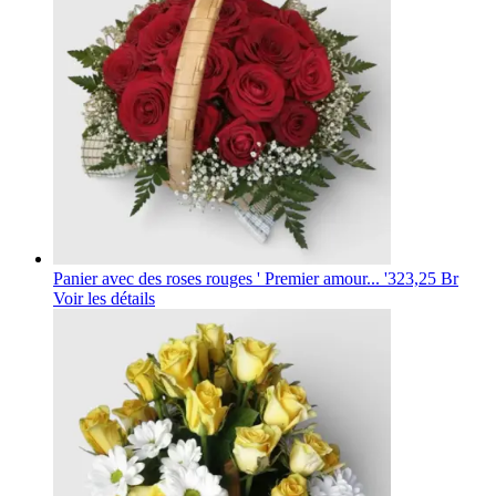
Panier avec des roses rouges ' Premier amour... '
323,25 Br
Voir les détails