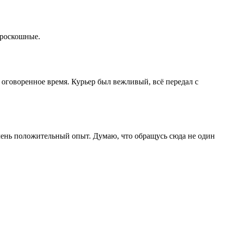
 роскошные.
 оговоренное время. Курьер был вежливый, всё передал с
 Очень положительный опыт. Думаю, что обращусь сюда не один