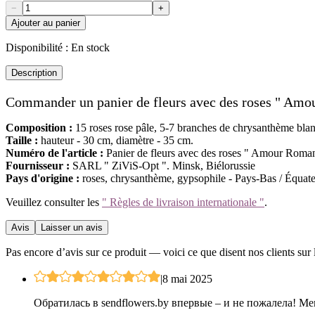
−
+
Ajouter au panier
Disponibilité :
En stock
Description
Commander un panier de fleurs avec des roses " Amo
Composition :
15 roses rose pâle, 5-7 branches de chrysanthème blan
Taille :
hauteur - 30 cm, diamètre - 35 cm.
Numéro de l'article :
Panier de fleurs avec des roses " Amour Roman
Fournisseur :
SARL " ZiViS-Opt ". Minsk, Biélorussie
Pays d'origine :
roses, chrysanthème, gypsophile - Pays-Bas / Équate
Veuillez consulter les
" Règles de livraison internationale "
.
Avis
Laisser un avis
Pas encore d’avis sur ce produit — voici ce que disent nos clients sur 
|
8 mai 2025
Обратилась в sendflowers.by впервые – и не пожалела! Ме