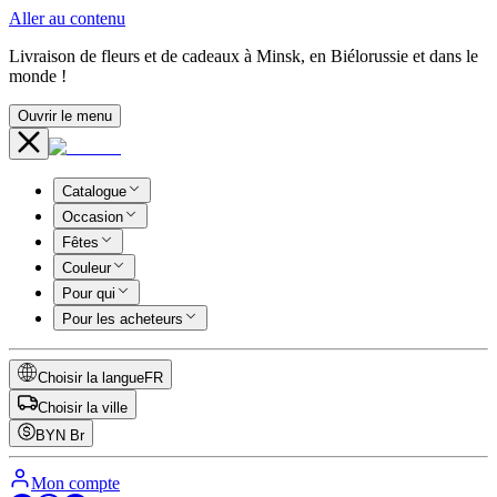
Aller au contenu
Livraison de fleurs et de cadeaux à Minsk, en Biélorussie et dans le
monde !
Ouvrir le menu
Catalogue
Occasion
Fêtes
Couleur
Pour qui
Pour les acheteurs
Choisir la langue
FR
Choisir la ville
BYN
Br
Mon compte