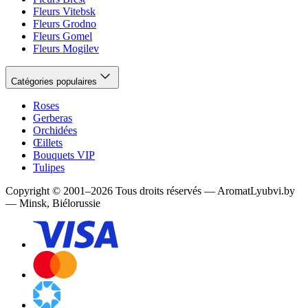
Fleurs Vitebsk
Fleurs Grodno
Fleurs Gomel
Fleurs Mogilev
Catégories populaires
Roses
Gerberas
Orchidées
Œillets
Bouquets VIP
Tulipes
Copyright
©
2001
–
2026
Tous droits réservés
—
AromatLyubvi.by
— Minsk, Biélorussie