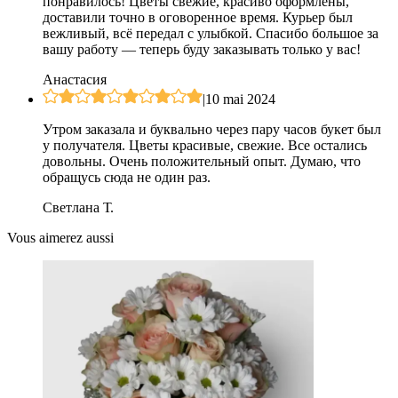
понравилось! Цветы свежие, красиво оформлены,
доставили точно в оговоренное время. Курьер был
вежливый, всё передал с улыбкой. Спасибо большое за
вашу работу — теперь буду заказывать только у вас!
Анастасия
|
10 mai 2024
Утром заказала и буквально через пару часов букет был
у получателя. Цветы красивые, свежие. Все остались
довольны. Очень положительный опыт. Думаю, что
обращусь сюда не один раз.
Светлана Т.
Vous aimerez aussi