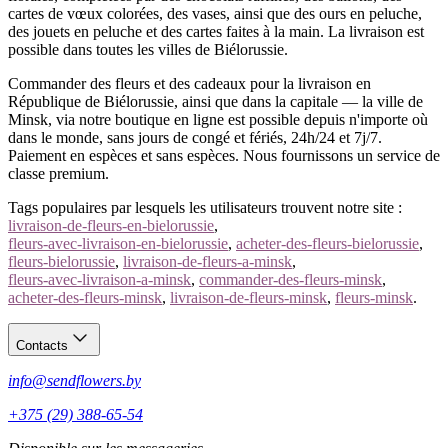
cartes de vœux colorées, des vases, ainsi que des ours en peluche,
des jouets en peluche et des cartes faites à la main. La livraison est
possible dans toutes les villes de Biélorussie.
Commander des fleurs et des cadeaux pour la livraison en
République de Biélorussie, ainsi que dans la capitale — la ville de
Minsk, via notre boutique en ligne est possible depuis n'importe où
dans le monde, sans jours de congé et fériés, 24h/24 et 7j/7.
Paiement en espèces et sans espèces. Nous fournissons un service de
classe premium.
Tags populaires par lesquels les utilisateurs trouvent notre site :
livraison-de-fleurs-en-bielorussie
,
fleurs-avec-livraison-en-bielorussie
,
acheter-des-fleurs-bielorussie
,
fleurs-bielorussie
,
livraison-de-fleurs-a-minsk
,
fleurs-avec-livraison-a-minsk
,
commander-des-fleurs-minsk
,
acheter-des-fleurs-minsk
,
livraison-de-fleurs-minsk
,
fleurs-minsk
.
Contacts
info@sendflowers.by
+375 (29) 388-65-54