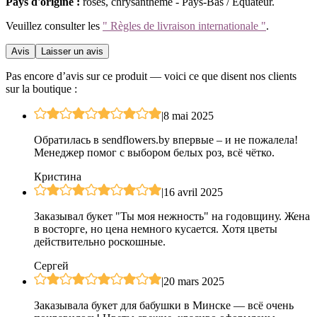
Pays d'origine :
roses, chrysanthème - Pays-Bas / Équateur.
Veuillez consulter les
" Règles de livraison internationale "
.
Avis
Laisser un avis
Pas encore d’avis sur ce produit — voici ce que disent nos clients
sur la boutique :
|
8 mai 2025
Обратилась в sendflowers.by впервые – и не пожалела!
Менеджер помог с выбором белых роз, всё чётко.
Кристина
|
16 avril 2025
Заказывал букет "Ты моя нежность" на годовщину. Жена
в восторге, но цена немного кусается. Хотя цветы
действительно роскошные.
Сергей
|
20 mars 2025
Заказывала букет для бабушки в Минске — всё очень